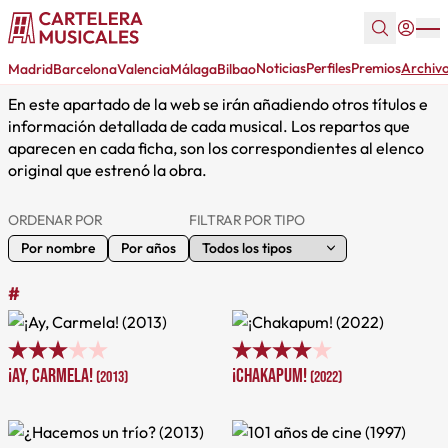
Musicales estrenados en España, que actualmente ya no
están en cartel.
Noticias
Perfiles
Premios
Archiv
Madrid
Barcelona
Valencia
Málaga
Bilbao
En este apartado de la web se irán añadiendo otros títulos e
información detallada de cada musical. Los repartos que
aparecen en cada ficha, son los correspondientes al elenco
original que estrenó la obra.
ORDENAR POR
FILTRAR POR TIPO
Por nombre
Por años
#
¡Ay, Carmela!
¡Chakapum!
(2013)
(2022)