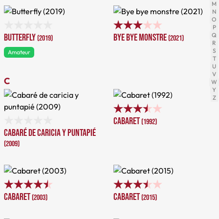
M
N
O
P
Q
Butterfly
Bye bye monstre
(2019)
(2021)
R
S
Amateur
T
U
V
C
W
Y
Z
Cabaret
(1992)
Cabaré de caricia y puntapié
(2009)
Cabaret
Cabaret
(2003)
(2015)