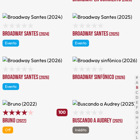
Broadway Santes
Broadway Santes
(2024)
(2025)
Evento
Evento
Broadway Santes
Broadway sinfónico
(2026)
(2026)
#
A
Evento
B
C
D
E
F
100
G
H
Bruno
Buscando a Audrey
(2022)
(2025)
I
J
Off
Inédito
K
L