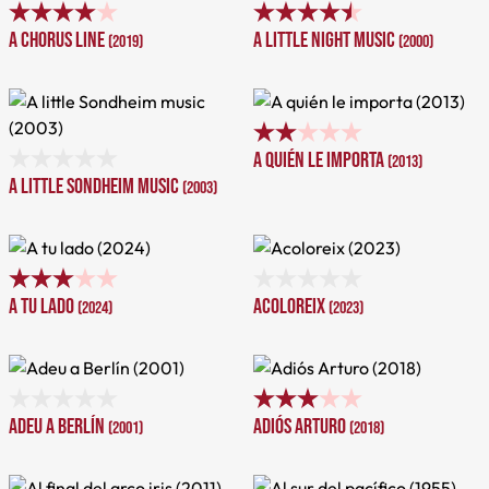
A chorus line
A little night music
(2019)
(2000)
A quién le importa
(2013)
A little Sondheim music
(2003)
A tu lado
Acoloreix
(2024)
(2023)
Adeu a Berlín
Adiós Arturo
(2001)
(2018)