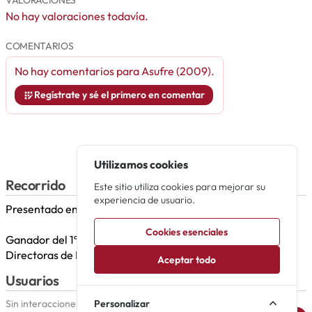
VALORACIONES
No hay valoraciones todavía.
COMENTARIOS
No hay comentarios para
Asufre (2009)
.
Regístrate y sé el primero en comentar
Utilizamos cookies
Recorrido
Este sitio utiliza cookies para mejorar su
experiencia de usuario.
Presentado en Teatre de Ponent en diciembre de 2009.
Cookies esenciales
Ganador del 1º premio en el XIV “Certamen Nacional de
Directoras de Escena de España” en 2011.
Aceptar todo
Usuarios
Personalizar
Sin interacciones aún.