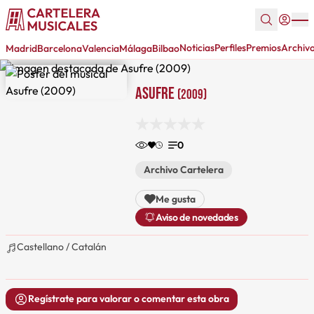
Noticias
Perfiles
Premios
Archiv
Madrid
Barcelona
Valencia
Málaga
Bilbao
Asufre
(2009)
0
Archivo Cartelera
Me gusta
Aviso de novedades
Castellano / Catalán
Regístrate para valorar o comentar esta obra