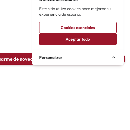
Este sitio utiliza cookies para mejorar su
experiencia de usuario.
Cookies esenciales
Aceptar todo
Personalizar
sarme de novedades de Con la gloria bajo el brazo (2001)