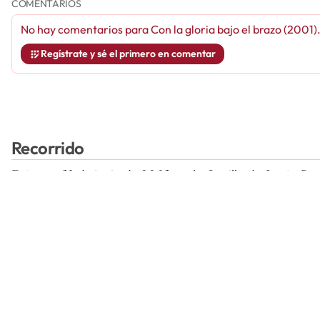
COMENTARIOS
No hay comentarios para
Con la gloria bajo el brazo (2001)
Regístrate y sé el primero en comentar
Recorrido
Estreno: 19 de junio de 2001, en la Capilla de Santa R
de Aragón
Usuarios
USUARIO
VALORACION
ACCIONES
Globalia