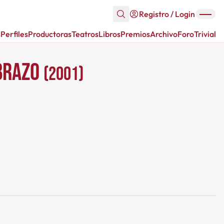
Registro / Login
s
Perfiles
Productoras
Teatros
Libros
Premios
Archivo
Foro
Trivial
 brazo
(2001)