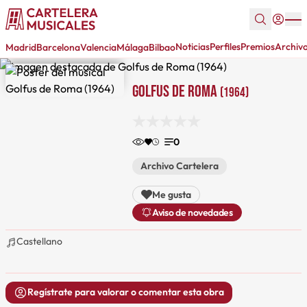
Noticias
Perfiles
Premios
Archiv
Madrid
Barcelona
Valencia
Málaga
Bilbao
Golfus de Roma
(1964)
0
Archivo Cartelera
Me gusta
Aviso de novedades
Castellano
Regístrate para valorar o comentar esta obra