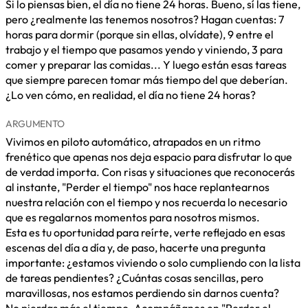
Si lo piensas bien, el día no tiene 24 horas. Bueno, sí las tiene,
pero ¿realmente las tenemos nosotros? Hagan cuentas: 7
horas para dormir (porque sin ellas, olvídate), 9 entre el
trabajo y el tiempo que pasamos yendo y viniendo, 3 para
comer y preparar las comidas... Y luego están esas tareas
que siempre parecen tomar más tiempo del que deberían.
¿Lo ven cómo, en realidad, el día no tiene 24 horas?
ARGUMENTO
Vivimos en piloto automático, atrapados en un ritmo
frenético que apenas nos deja espacio para disfrutar lo que
de verdad importa. Con risas y situaciones que reconocerás
al instante, "Perder el tiempo" nos hace replantearnos
nuestra relación con el tiempo y nos recuerda lo necesario
que es regalarnos momentos para nosotros mismos.
Esta es tu oportunidad para reírte, verte reflejado en esas
escenas del día a día y, de paso, hacerte una pregunta
importante: ¿estamos viviendo o solo cumpliendo con la lista
de tareas pendientes? ¿Cuántas cosas sencillas, pero
maravillosas, nos estamos perdiendo sin darnos cuenta?
No pierdas más el tiempo. Acompáñanos en "Perder el