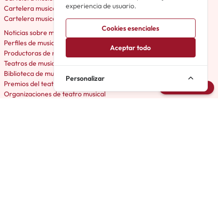
experiencia de usuario.
Cartelera musicales en Málaga
Cartelera musicales en Bilbao
Cookies esenciales
Noticias sobre musicales en España
Perfiles de musicales España
Aceptar todo
Productoras de musicales España
Teatros de musicales España
Biblioteca de musicales España
Personalizar
Premios del teatro musical
Avisarme
Organizaciones de teatro musical
Archivo de Musicales
Próximos musicales España
Avisos de musicales España
El Musical en España
Musicales Off en España
Musicales Amateur en España
Micromusicales en España
Acerca de Cartelera Musicales
Foro Musicales en España