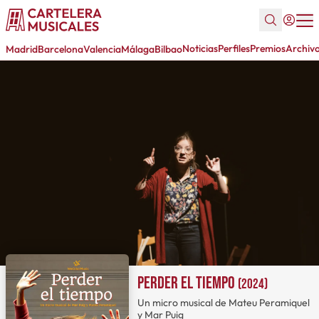
Noticias
Perfiles
Premios
Archiv
Madrid
Barcelona
Valencia
Málaga
Bilbao
Perder el tiempo
(2024)
Un micro musical de Mateu Peramiquel
y Mar Puig