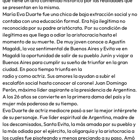
que tiene un alto contenido histórico por las realidades que
se presentan en la misma.
María Eva Duarte fue una chica de baja extracción social y no
contaba con una educación formal. Era hija ilegítima no
reconocida por su padre aristócrata. Por su condición de
ilegítima es que llega a odiar la aristocracia hasta el
momento de su muerte. De muy joven conoce a Agustín
Magaldi, la voz sentimental de Buenos Aires y Evita ve en
Magaldi la oportunidad de salir de su pueblo Junín y viajar a
Buenos Aires para cumplir su sueño de triunfar en la gran
ciudad. En poco tiempo triunfa en la
radio y como actriz. Sus amores la ayudan a subir el
escalafón social hasta conocer al coronel Juan Domingo
Perón, máximo líder aspirante a la presidencia de Argentina.
A los 26 años se convierte en la primera dama del país y la
mujer más poderosa de su tiempo.
Eva Duarte de actriz mediocre pasó a ser la mejor intérprete
de su personaje. Fue líder espiritual de Argentina, madre de
los descamisados, Santa Evita, la más amada por su pueblo y
la más odiada por el ejército, la oligarquía y la aristocracia a
los cuales fue pisoteando y menos preciando a su paso. Amó