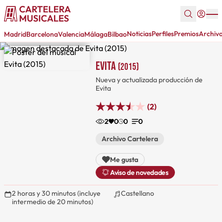
Noticias
Perfiles
Premios
Archiv
Madrid
Barcelona
Valencia
Málaga
Bilbao
Evita
(2015)
Nueva y actualizada producción de
Evita
(2)
2
0
0
0
Archivo Cartelera
Me gusta
Aviso de novedades
2 horas y 30 minutos (incluye
Castellano
intermedio de 20 minutos)