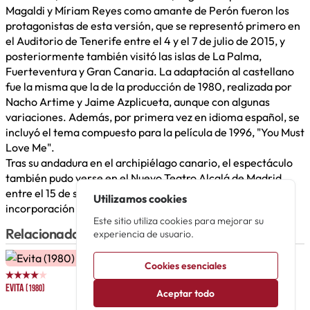
Magaldi y Míriam Reyes como amante de Perón fueron los
protagonistas de esta versión, que se representó primero en
el Auditorio de Tenerife entre el 4 y el 7 de julio de 2015, y
posteriormente también visitó las islas de La Palma,
Fuerteventura y Gran Canaria. La adaptación al castellano
fue la misma que la de la producción de 1980, realizada por
Nacho Artime y Jaime Azplicueta, aunque con algunas
variaciones. Además, por primera vez en idioma español, se
incluyó el tema compuesto para la película de 1996, "You Must
Love Me".
Tras su andadura en el archipiélago canario, el espectáculo
también pudo verse en el Nuevo Teatro Alcalá de Madrid
entre el 15 de septiembre y el 23 de octubre de 2016, con la
Utilizamos cookies
incorporación de Ignasi Vidal en el papel de Perón.​
Este sitio utiliza cookies para mejorar su
Relacionadas
experiencia de usuario.
Cookies esenciales
Evita
(1980)
Aceptar todo