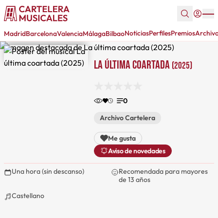
Noticias
Perfiles
Premios
Archiv
Madrid
Barcelona
Valencia
Málaga
Bilbao
La última coartada
(2025)
0
Archivo Cartelera
Me gusta
Aviso de novedades
Una hora (sin descanso)
Recomendada para mayores
de 13 años
Castellano