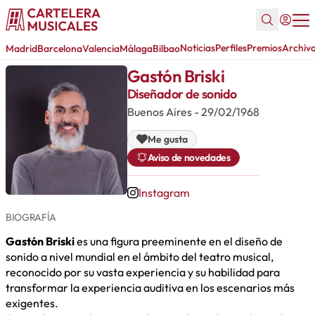
Noticias
Perfiles
Premios
Archiv
Madrid
Barcelona
Valencia
Málaga
Bilbao
Gastón Briski
Diseñador de sonido
Buenos Aires - 29/02/1968
Me gusta
Aviso de novedades
Instagram
BIOGRAFÍA
Gastón Briski
es una figura preeminente en el diseño de
sonido a nivel mundial en el ámbito del teatro musical,
reconocido por su vasta experiencia y su habilidad para
transformar la experiencia auditiva en los escenarios más
exigentes.