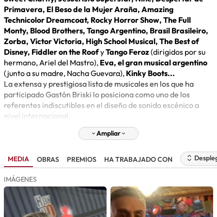
Primavera, El Beso de la Mujer Araña, Amazing
Technicolor Dreamcoat, Rocky Horror Show, The Full
Monty, Blood Brothers, Tango Argentino, Brasil Brasileiro,
Zorba, Víctor Victoria, High School Musical, The Best of
Disney, Fiddler on the Roof
y
Tango Feroz
(dirigidos por su
hermano, Ariel del Mastro),
Eva, el gran musical argentino
(junto a su madre, Nacha Guevara),
Kinky Boots...
La extensa y prestigiosa lista de musicales en los que ha
participado Gastón Briski lo posiciona como uno de los
referentes indiscutibles en el diseño de sonido escénico a
nivel internacional.
Ampliar
Desple
MEDIA
OBRAS
PREMIOS
HA TRABAJADO CON
IMÁGENES