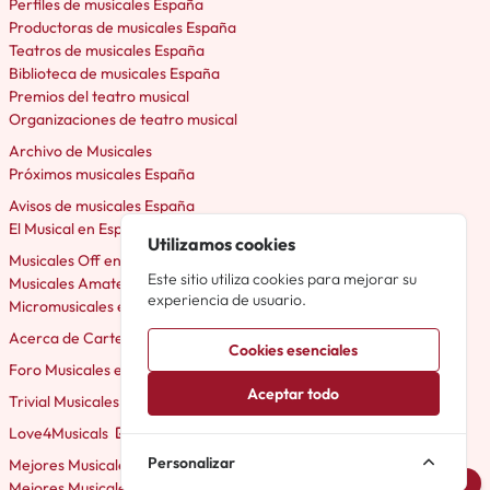
Perfiles de musicales España
Productoras de musicales España
Teatros de musicales España
Biblioteca de musicales España
Premios del teatro musical
Organizaciones de teatro musical
Archivo de Musicales
Próximos musicales España
Avisos de musicales España
El Musical en España
Utilizamos cookies
Musicales Off en España
Este sitio utiliza cookies para mejorar su
Musicales Amateur en España
experiencia de usuario.
Micromusicales en España
Acerca de Cartelera Musicales
Cookies esenciales
Foro Musicales en España
Aceptar todo
Trivial Musicales en España
Love4Musicals
Personalizar
Mejores Musicales Musicales imprescindibles en Madrid en 2026
Avisarme
Mejores Musicales Musicales imprescindibles en Barcelona en 2026