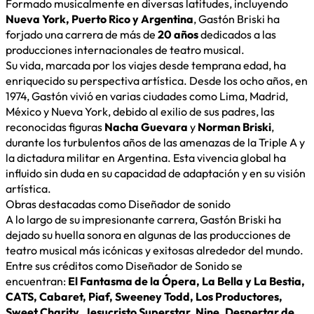
Formado musicalmente en diversas latitudes, incluyendo
Nueva York, Puerto Rico y Argentina
, Gastón Briski ha
forjado una carrera de más de
20 años
dedicados a las
producciones internacionales de teatro musical.
Su vida, marcada por los viajes desde temprana edad, ha
enriquecido su perspectiva artística. Desde los ocho años, en
1974, Gastón vivió en varias ciudades como Lima, Madrid,
México y Nueva York, debido al exilio de sus padres, las
reconocidas figuras
Nacha Guevara
y
Norman Briski
,
durante los turbulentos años de las amenazas de la Triple A y
la dictadura militar en Argentina. Esta vivencia global ha
influido sin duda en su capacidad de adaptación y en su visión
artística.
Obras destacadas como Diseñador de sonido
A lo largo de su impresionante carrera, Gastón Briski ha
dejado su huella sonora en algunas de las producciones de
teatro musical más icónicas y exitosas alrededor del mundo.
Entre sus créditos como Diseñador de Sonido se
encuentran:
El Fantasma de la Ópera, La Bella y La Bestia,
CATS, Cabaret, Piaf, Sweeney Todd, Los Productores,
Sweet Charity, Jesucristo Superstar, Nine, Despertar de