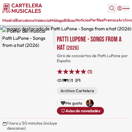
Noticias
Perfiles
Premios
Archiv
Madrid
Barcelona
Valencia
Málaga
Bilbao
Patti LuPone - Songs from a
hat
(2026)
Gira de conciertos de Patti LuPone por
España
(1)
1
1
1
1
Archivo Cartelera
Me gusta
Aviso de novedades
1 hora y 50 minutos (incluye
descanso)