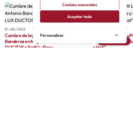
Cookies esenciales
Aceptar todo
01/06/2026
29/03/2026
Cumbre de leyendas en Málaga: Antonio
¡La gira de Patti Lu
Personalizar
Avisarme
Banderas entregará el Premio LUX
Barcelona y Bilbao 
DUCTOR a Patti LuPone
a Hat"
El Teatro del Soho CaixaBank se prepara para
La expectación por v
vivir una de las noches más históricas y
Broadway en nuestro p
memorables de su trayectoria. La mítica Patti
A las fechas ya anunc
LuPone, considerada por la crítica y el público
Canarias, se añaden 
como una de las máximas estrellas de
imprescindibles: el Te
Broadway de todos los tiempos, será re...
el Teatro Arriaga de B
Usuarios
USUARIO
VALORACION
ACCIONES
casaresiba
mina