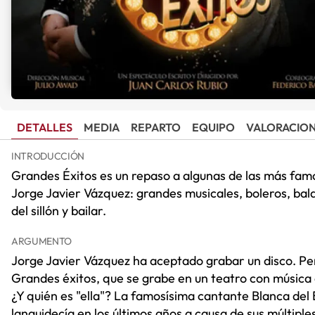
DETALLES
MEDIA
REPARTO
EQUIPO
VALORACIO
INTRODUCCIÓN
Grandes Éxitos es un repaso a algunas de las más famo
Jorge Javier Vázquez: grandes musicales, boleros, bal
del sillón y bailar.
ARGUMENTO
Jorge Javier Vázquez ha aceptado grabar un disco. Per
Grandes éxitos, que se grabe en un teatro con música 
¿Y quién es "ella"? La famosísima cantante Blanca del
languidecía en los últimos años a causa de sus múltip