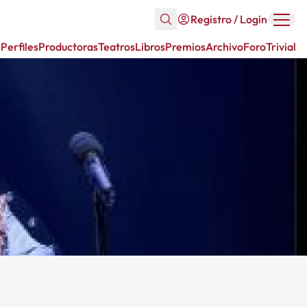
Registro / Login
s
Perfiles
Productoras
Teatros
Libros
Premios
Archivo
Foro
Trivial