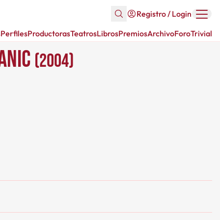
Registro / Login
s
Perfiles
Productoras
Teatros
Libros
Premios
Archivo
Foro
Trivial
tanic
(2004)