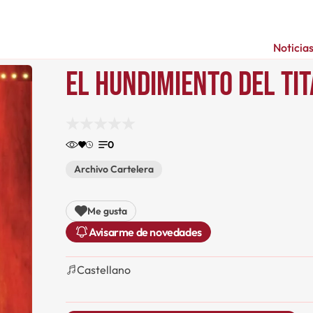
Noticia
El hundimiento del Ti
0
Archivo Cartelera
Me gusta
Avisarme de novedades
Castellano