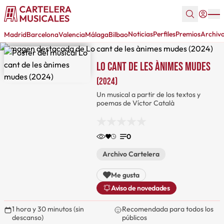
Noticias
Perfiles
Premios
Archiv
Madrid
Barcelona
Valencia
Málaga
Bilbao
Lo cant de les ànimes mudes
(2024)
Un musical a partir de los textos y
poemas de Víctor Català
0
Archivo Cartelera
Me gusta
Aviso de novedades
1 hora y 30 minutos (sin
Recomendada para todos los
descanso)
públicos