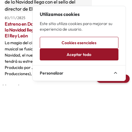
Utilizamos cookies
03/11/2025
Estreno en Don Benito: El circo mágico de
Este sitio utiliza cookies para mejorar su
experiencia de usuario.
la Navidad llega con el sello del director de
El Rey León
La magia del circo y la emoción del teatro
Cookies esenciales
musical se fusionan en El circo mágico de la
Aceptar todo
Navidad, el nuevo y ambicioso espectáculo que
tendrá su estreno mundial en Don Benito.
Producido por Juan Carlos Parejo (de Negrito
Personalizar
Producciones), el show estará en ca...
Avisarme
Usuarios
Sin interacciones aún.