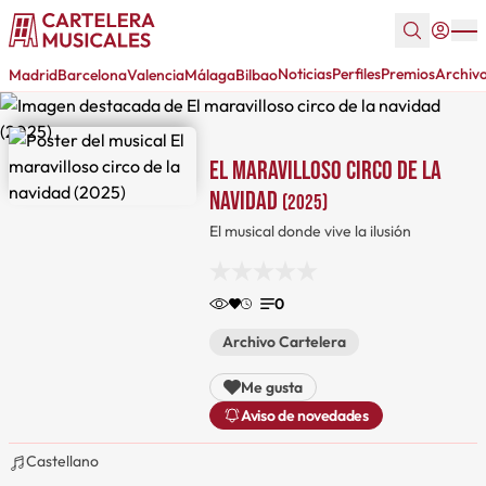
Noticias
Perfiles
Premios
Archiv
Madrid
Barcelona
Valencia
Málaga
Bilbao
El maravilloso circo de la
navidad
(2025)
El musical donde vive la ilusión
0
Archivo Cartelera
Me gusta
Aviso de novedades
Castellano