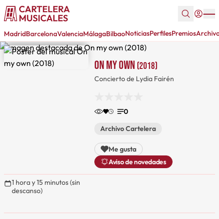
Noticias
Perfiles
Premios
Archiv
Madrid
Barcelona
Valencia
Málaga
Bilbao
On my own
(2018)
Concierto de Lydia Fairén
0
Archivo Cartelera
Me gusta
Aviso de novedades
1 hora y 15 minutos (sin
descanso)