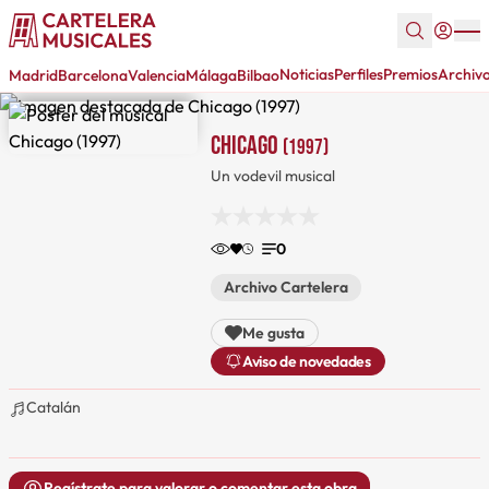
Noticias
Perfiles
Premios
Archiv
Madrid
Barcelona
Valencia
Málaga
Bilbao
Chicago
(1997)
Un vodevil musical
0
Archivo Cartelera
Me gusta
Aviso de novedades
Catalán
Regístrate para valorar o comentar esta obra