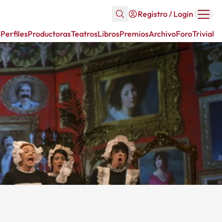
Registro / Login
s
Perfiles
Productoras
Teatros
Libros
Premios
Archivo
Foro
Trivial