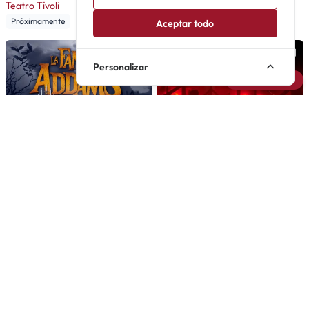
Teatro Tívoli
Próximamente
Aceptar todo
Personalizar
Avisarme
La familia Addams
Cabaret
Una comedia musical muy
El musical en el Kit Kat Club
poco convencional