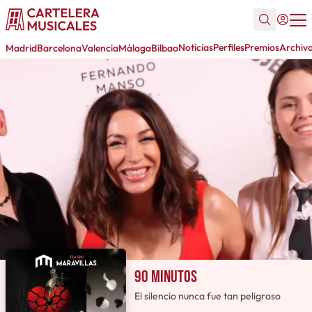
Noticias
Perfiles
Premios
Archiv
Madrid
Barcelona
Valencia
Málaga
Bilbao
90 minutos
El silencio nunca fue tan peligroso