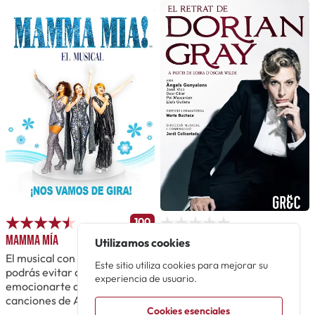
100
Mamma mía
El retrat de Dorian Gray
Utilizamos cookies
El musical con el que no
A partir de la obra de Oscar
Este sitio utiliza cookies para mejorar su
podrás evitar cantar, bailar y
Wilde
experiencia de usuario.
emocionarte al ritmo de las
Teatre Romea
canciones de ABBA
Cookies esenciales