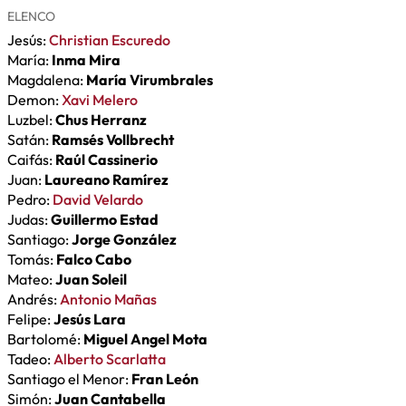
ELENCO
Jesús:
Christian Escuredo
María:
Inma Mira
Magdalena:
María Virumbrales
Demon:
Xavi Melero
Luzbel:
Chus Herranz
Satán:
Ramsés Vollbrecht
Caifás:
Raúl Cassinerio
Juan:
Laureano Ramírez
Pedro:
David Velardo
Judas:
Guillermo Estad
Santiago:
Jorge González
Tomás:
Falco Cabo
Mateo:
Juan Soleil
Andrés:
Antonio Mañas
Felipe:
Jesús Lara
Bartolomé:
Miguel Angel Mota
Tadeo:
Alberto Scarlatta
Santiago el Menor:
Fran León
Simón:
Juan Cantabella