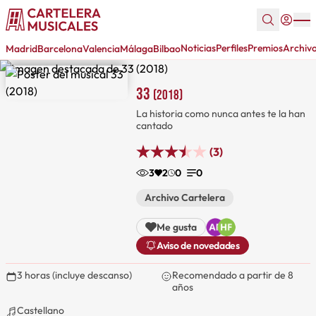
Noticias
Perfiles
Premios
Archiv
Madrid
Barcelona
Valencia
Málaga
Bilbao
33
(2018)
La historia como nunca antes te la han
cantado
(3)
3
2
0
0
Archivo Cartelera
Me gusta
Aviso de novedades
3 horas (incluye descanso)
Recomendado a partir de 8
años
Castellano