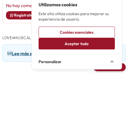
Utilizamos cookies
No hay comentarios para
33 (2018)
.
Este sitio utiliza cookies para mejorar su
Regístrate y sé el primero en comentar
experiencia de usuario.
Cookies esenciales
LOVE4MUSICALS
Aceptar todo
Lee más sobre 33 (2018) en Love4Musicals
Personalizar
Avisarme
Premios
2 PREMIOS RECIBIDOS
Broadway World Spain 2019
ESCENOGRAFÍA
David Pizarro y Roberto del Campo
Premios del Teatro Musical 2018