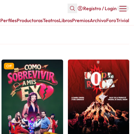
Registro / Login
s
Perfiles
Productoras
Teatros
Libros
Premios
Archivo
Foro
Trivial
Off