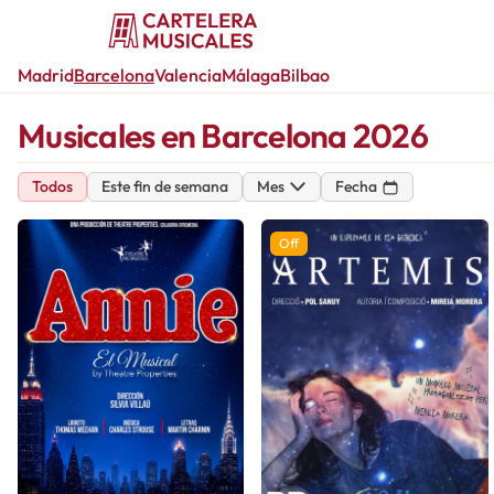
Madrid
Barcelona
Valencia
Málaga
Bilbao
Musicales en Barcelona 2026
Todos
Este fin de semana
Mes
Fecha
Off