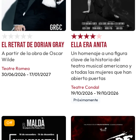
El retrat de Dorian Gray
Ella era Anita
A partir de la obra de Oscar
Un homenaje a una figura
Wilde
clave de la historia del
teatro musical americano y
Teatre Romea
a todas las mujeres que han
30/06/2026
-
17/01/2027
abierto puertas
Teatre Condal
19/10/2026
-
19/10/2026
Próximamente
Off