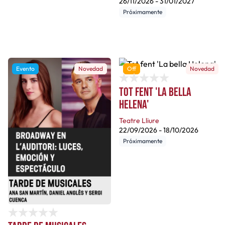
26/11/2026
-
31/01/2027
Próximamente
Evento
Novedad
Off
Novedad
Tot fent 'La bella
Helena'
Teatre Lliure
22/09/2026
-
18/10/2026
Próximamente