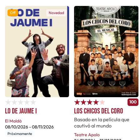
Off
Novedad
100
Lo de Jaume I
Los chicos del coro
Basado en la película que
El Maldà
cautivó al mundo
08/10/2026
-
08/11/2026
Próximamente
Teatre Apolo