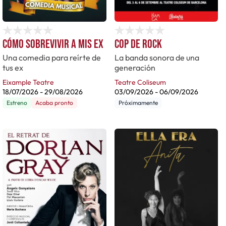
Cómo sobrevivir a mis ex
Cop de rock
Una comedia para reírte de
La banda sonora de una
tus ex
generación
Eixample Teatre
Teatre Coliseum
18/07/2026
-
29/08/2026
03/09/2026
-
06/09/2026
Estreno
Acaba pronto
Próximamente