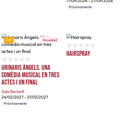
17/09/2026
-
27/09/2026
Próximamente
Off
Novedad
Hairspray
Urinaris Àngels. Una
comèdia musical en tres
actes i un final
Sala Beckett
24/02/2027
-
21/03/2027
Próximamente