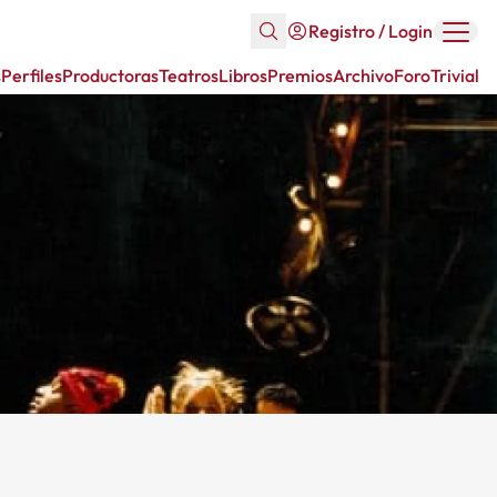
Registro / Login
s
Perfiles
Productoras
Teatros
Libros
Premios
Archivo
Foro
Trivial