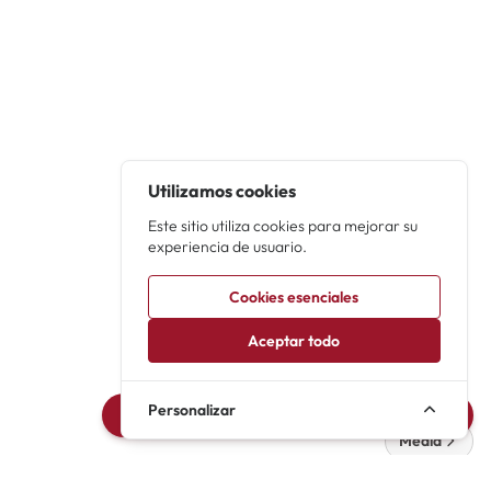
Utilizamos cookies
Este sitio utiliza cookies para mejorar su
experiencia de usuario.
Cookies esenciales
Aceptar todo
Personalizar
Avisarme de novedades de Rent (1999)
Media