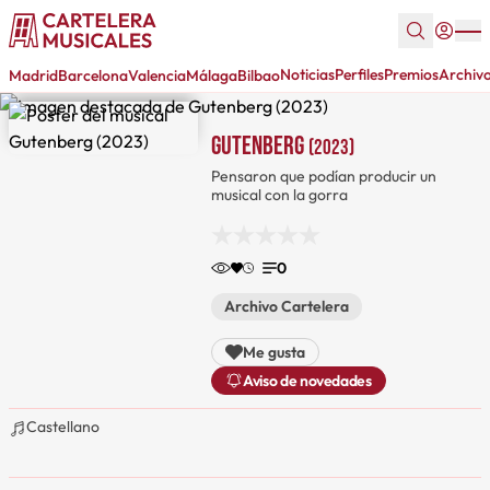
Noticias
Perfiles
Premios
Archiv
Madrid
Barcelona
Valencia
Málaga
Bilbao
Gutenberg
(2023)
Pensaron que podían producir un
musical con la gorra
0
Archivo Cartelera
Me gusta
Aviso de novedades
Castellano