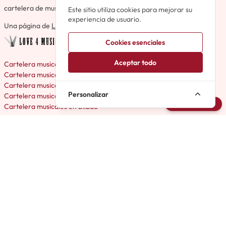
cartelera de musicales más completa de España.
Este sitio utiliza cookies para mejorar su
experiencia de usuario.
Una página de
Love4Musicals
Cookies esenciales
Aceptar todo
Cartelera musicales en Madrid
Cartelera musicales en Barcelona
Cartelera musicales en Valencia
Personalizar
Cartelera musicales en Málaga
Avisarme
Cartelera musicales en Bilbao
Noticias sobre musicales en España
Perfiles de musicales España
Productoras de musicales España
Teatros de musicales España
Biblioteca de musicales España
Premios del teatro musical
Organizaciones de teatro musical
Archivo de Musicales
Próximos musicales España
Avisos de musicales España