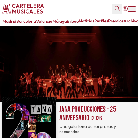
Noticias
Perfiles
Premios
Archiv
Madrid
Barcelona
Valencia
Málaga
Bilbao
Jana Producciones - 25
aniversario
(2026)
Una gala llena de sorpresas y
recuerdos