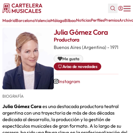
Noticias
Perfiles
Premios
Archiv
Madrid
Barcelona
Valencia
Málaga
Bilbao
Julia Gómez Cora
Productora
Buenos Aires (Argentina) - 1971
Me gusta
Aviso de novedades
Instagram
BIOGRAFÍA
Julia Gómez Cora
es una destacada productora teatral
argentina con una trayectoria de más de dos décadas
dedicada al desarrollo, la producción y la gestión de
espectáculos musicales de gran formato. A lo largo de su
carrera, ha sido una figura clave en la profesionalización del