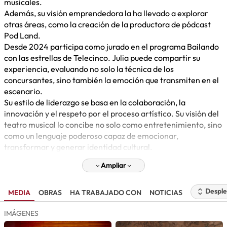
musicales.
​Además, su visión emprendedora la ha llevado a explorar
otras áreas, como la creación de la productora de pódcast
Pod Land.
Desde 2024 participa como jurado en el programa Bailando
con las estrellas de Telecinco. Julia puede compartir su
experiencia, evaluando no solo la técnica de los
concursantes, sino también la emoción que transmiten en el
escenario.
Su estilo de liderazgo se basa en la colaboración, la
innovación y el respeto por el proceso artístico. Su visión del
teatro musical lo concibe no solo como entretenimiento, sino
como un lenguaje poderoso capaz de emocionar,
transformar y generar identidad cultural.
Ampliar
Desple
MEDIA
OBRAS
HA TRABAJADO CON
NOTICIAS
IMÁGENES