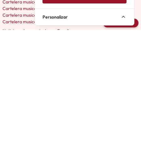
Cartelera musicales en Barcelona
Cartelera musicales en Valencia
Cartelera musicales en Málaga
Personalizar
Cartelera musicales en Bilbao
Avisarme
Noticias sobre musicales en España
Perfiles de musicales España
Productoras de musicales España
Teatros de musicales España
Biblioteca de musicales España
Premios del teatro musical
Organizaciones de teatro musical
Archivo de Musicales
Próximos musicales España
Avisos de musicales España
El Musical en España
Musicales Off en España
Musicales Amateur en España
Micromusicales en España
Acerca de Cartelera Musicales