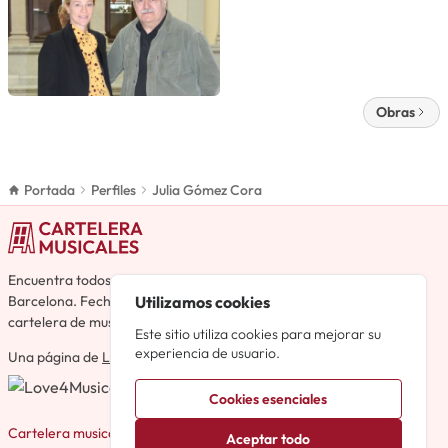
Obras
Portada
Perfiles
Julia Gómez Cora
Encuentra todos los musicales de toda España, no solo Madrid y
Utilizamos cookies
Barcelona. Fechas, horarios, reseñas, reparto y detalles en la
cartelera de musicales más completa de España.
Este sitio utiliza cookies para mejorar su
experiencia de usuario.
Una página de
Love4Musicals
Cookies esenciales
Cartelera musicales en Madrid
Aceptar todo