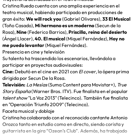
Cristina Rueda cuenta con una amplia experiencia en el
teatro musical, habiendo participado en producciones de
gran éxito:
We will rock you
(Gabriel Olivares),
33 El Musical
(Toño Casado),
Mi hermano es un moderno
(Secun de la
Rosa),
Nine
(Federico Barrios),
Priscilla, reina del desierto
(Ángel Llacer),
40. El musical
(Miquel Fernández),
Hoy no
me puedo levantar
(Miquel Fernández).
Presencia en cine y televisión
Su talento ha trascendido los escenarios, llevándola a
participar en proyectos audiovisuales:
Cine:
Debutó en el cine en 2021 con
El cover
, la ópera prima
dirigida por Secun De la Rosa.
Televisión:
La Mesías
(Suma Content para Movistar+),
True
Story España
(Warner Bros. ITV). Fue finalista en el popular
talent show
"La Voz 2013" (Telecinco). También fue finalista
en "Operación Triunfo 2009" (Telecinco).
Faceta musical y doblaje
Cristina ha colaborado con el reconocido cantante Antonio
Orozco tanto en estudio como en directo, siendo corista y
guitarrista en la gira “Ozean’s Club”. Además, ha trabajado