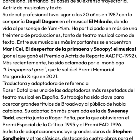
Barcelona, sentando las bases de su extensa trayectoria.
Actriz de musicales y texto
Su debut profesional tuvo lugar a los 20 años en 1987 con la
compañía
Dagoll Dagom
en el musical
El Mikado
, dando
vida al personaje de Yum-Yum. Ha participado en más de una
treintena de producciones, tanto de teatro musical como de
texto. Entre sus musicales más importantes se encuentran
Mar i Cel, El despertar de la primaera
y
Snoopy! el musical
(por el que ganó el Premio a Actriz de Reparto AADPC-1992).
Más recientemente, ha sido aclamada por el monólogo
"L'empaperat groc"
, que le valió el Premi Memorial
Margarida Xirgu en 2021.
Traductora y adaptadora de referencia
Roser Batalla es una de las adaptadoras más respetadas del
teatro musical en España. Su trabajo ha sido clave para
acercar grandes títulos de Broadway al público de habla
catalana. Su adaptación más premiada es la de
Sweeney
Todd
, escrita junto a Roger Peña, por la que obtuvieron el
Premi Especial de la Crítica-1995 y el Premi FAD-1996.
Su lista de adaptaciones incluye grandes obras de
Stephen
Sondheim
y otros clásicos, destacando cuatro obras para el