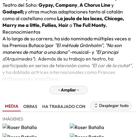
Teatro del Soho:
Gypsy, Company
,
A Chorus Line
y
Godspell;
y otras muchas adaptaciones tanto al catalán
como al castellano como
La jaula de las locas, Chicago,
Marry me a little, Follies, Hair
o
The Full Monty.
Reconocimientos
A lo largo de su carrera, ha sido nominada múltiples veces a
los Premios Butaca (por
"El mètode Grönholm"
,
"No son
maneres de matar a una dona"
-musical- y
"El principi
d'Arquimedes"
). Además de su trabajo en teatro, ha
participado en series de televisión como
"El cor de la ciutat"
,
y ha doblado actrices internacionales como Frances
McDormand y Viola Davis.
Ampliar
Desplegar todo
MEDIA
OBRAS
HA TRABAJADO CON
IMÁGENES