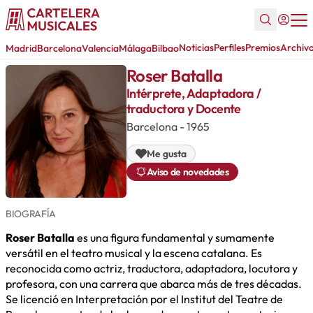
Noticias
Perfiles
Premios
Archiv
Madrid
Barcelona
Valencia
Málaga
Bilbao
Roser Batalla
Intérprete, Adaptadora /
traductora y Docente
Barcelona - 1965
Me gusta
Aviso de novedades
BIOGRAFÍA
Roser Batalla
es una figura fundamental y sumamente
versátil en el teatro musical y la escena catalana. Es
reconocida como actriz, traductora, adaptadora, locutora y
profesora, con una carrera que abarca más de tres décadas.
Se licenció en Interpretación por el Institut del Teatre de