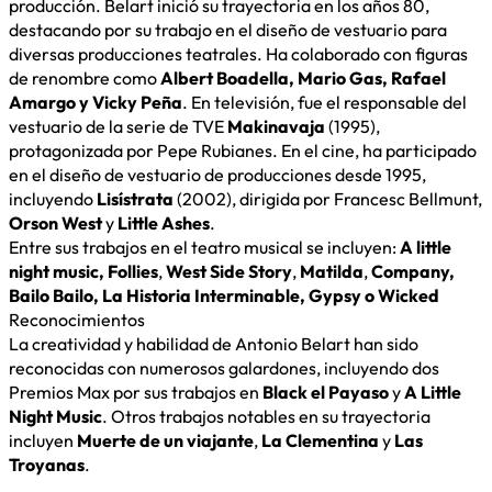
producción. Belart inició su trayectoria en los años 80,
destacando por su trabajo en el diseño de vestuario para
diversas producciones teatrales. Ha colaborado con figuras
de renombre como
Albert Boadella, Mario Gas, Rafael
Amargo y Vicky Peña
. En televisión, fue el responsable del
vestuario de la serie de TVE
Makinavaja
(1995),
protagonizada por Pepe Rubianes. En el cine, ha participado
en el diseño de vestuario de producciones desde 1995,
incluyendo
Lisístrata
(2002), dirigida por Francesc Bellmunt,
Orson West
y
Little Ashes
.
Entre sus trabajos en el teatro musical se incluyen:
A little
night music, Follies
,
West Side Story
,
Matilda
,
Company,
Bailo Bailo, La Historia Interminable, Gypsy o Wicked
Reconocimientos
La creatividad y habilidad de Antonio Belart han sido
reconocidas con numerosos galardones, incluyendo dos
Premios Max por sus trabajos en
Black el Payaso
y
A Little
Night Music
. Otros trabajos notables en su trayectoria
incluyen
Muerte de un viajante
,
La Clementina
y
Las
Troyanas
.