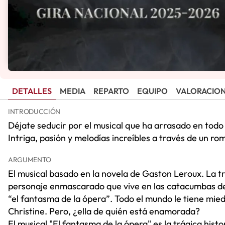
DETALLES
MEDIA
REPARTO
EQUIPO
VALORACIO
INTRODUCCIÓN
Déjate seducir por el musical que ha arrasado en tod
Intriga, pasión y melodías increíbles a través de un r
ARGUMENTO
El musical basado en la novela de Gaston Leroux. La t
personaje enmascarado que vive en las catacumbas de l
“el fantasma de la ópera”. Todo el mundo le tiene mie
Christine. Pero, ¿ella de quién está enamorada?
El musical "El fantasma de la ópera" es la trágica his