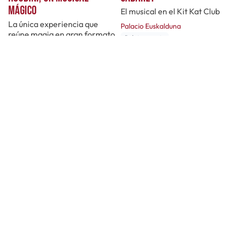
mágico
El musical en el Kit Kat Club
La única experiencia que
Palacio Euskalduna
reúne magia en gran formato
Próximamente
con teatro musical
En gira
Próximamente
Portada
El fantasma de la ópera
Cartelera mus
Cartelera mus
Encuentra todos los musicales de toda
Cartelera mus
España, no solo Madrid y Barcelona. Fechas,
Cartelera mus
horarios, reseñas, reparto y detalles en la
Cartelera mus
cartelera de musicales más completa de
Noticias sobr
España.
Perfiles de m
Productoras d
Una página de
Love4Musicals