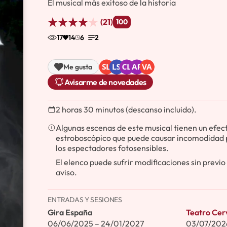
El musical más exitoso de la historia
(21)
100
17
14
6
2
Me gusta
Avisarme de novedades
2 horas 30 minutos (descanso incluido).
Algunas escenas de este musical tienen un efec
estroboscópico que puede causar incomodidad 
los espectadores fotosensibles.
El elenco puede sufrir modificaciones sin previo
aviso.
ENTRADAS Y SESIONES
Gira España
Teatro Cer
06/06/2025 – 24/01/2027
03/07/202