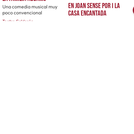
En Joan sense por i la
Una comedia musical muy
casa encantada
poco convencional
Teatro Calderón
SAT! Sant Andreu Teatre
Próximamente
Próximamente
icales en Madrid
El Musical en España
icales en Barcelona
Musicales Off en España
icales en Valencia
Musicales Amateur en España
icales en Málaga
Micromusicales en España
icales en Bilbao
Acerca de Cartelera Musicale
e musicales en España
Foro Musicales en España
usicales España
e musicales España
Trivial Musicales en España