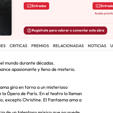
Entradas
Entrad
Acaba pront
Regístrate para valorar o comentar esta obra
NES
CRITICAS
PREMIOS
RELACIONADAS
NOTICIAS
U
o el mundo durante décadas.
omance apasionante y lleno de misterio.
rama gira en torno a un misterioso
a Ópera de París. En el teatro lo llaman
do, excepto Christine. El Fantasma ama a
toria de un talentoso músico que no puede