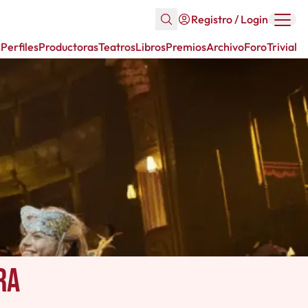
Registro / Login
s
Perfiles
Productoras
Teatros
Libros
Premios
Archivo
Foro
Trivial
ra