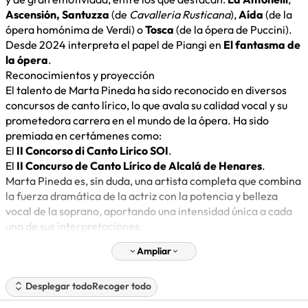
Ascensión, Santuzza
(de
Cavalleria Rusticana
),
Aída
(de la
ópera homónima de Verdi) o
Tosca
(de la ópera de Puccini).
Desde 2024 interpreta el papel de Piangi en
El fantasma de
la ópera
.
Reconocimientos y proyección
El talento de Marta Pineda ha sido reconocido en diversos
concursos de canto lírico, lo que avala su calidad vocal y su
prometedora carrera en el mundo de la ópera. Ha sido
premiada en certámenes como:
El
II Concorso di Canto Lirico SOI
.
El
II Concurso de Canto Lírico de Alcalá de Henares
.
Marta Pineda es, sin duda, una artista completa que combina
la fuerza dramática de la actriz con la potencia y belleza
vocal de la soprano, aportando una intensidad única a cada
una de sus interpretaciones.
Ampliar
Desplegar todo
Recoger todo