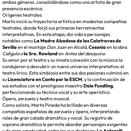
ambos géneros, consolidándose como una artista de gran
presencia escénica.
Orígenes teatrales
Marta inició su trayectoria artística en modestas compañías
teatrales, donde forjó sus primeras herramientas
interpretativas. En esta etapa, dio vida a personajes
notables como
La Madre Abadesa de las Calatravas de
Sevilla
en el montaje
Don Juan en Alcalá,
Cesonia
en la obra
Calígula o
la Sra. Rowland
en
Antes del desayuno
.
Su amor por el teatro y su innata conexión con la música la
condujeron a descubrir un nuevo universo interpretativo: el
teatro lírico. Esta simbiosis entre sus dos pasiones culminó en
su
Licenciatura en Canto por la ESCM
, y la continuación de
sus estudios con el prestigioso maestro
Dale Fundling
,
perfeccionando su técnica vocal y su arte operístico.
Ópera, zarzuela y teatro musical
Como solista, Marta Pineda ha brillado en diversas
compañías españolas de zarzuela y ópera, interpretando
roles de gran calado dramático y vocal. Su registro de
soprano dramática le permite abordar personajes exigentes
y de gran emotividad, entre los que destacan:
La Antonelli
,