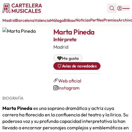
Noticias
Perfiles
Premios
Archiv
Madrid
Barcelona
Valencia
Málaga
Bilbao
Marta Pineda
Intérprete
Madrid
Me gusta
Aviso de novedades
Web oficial
Instagram
BIOGRAFÍA
Marta Pineda
es una soprano dramática y actriz cuya
carrera ha florecido en la confluencia del teatro y la lírica. Su
poderosa voz y su profunda capacidad interpretativa la han
llevado a encarnar personajes complejos y emblemáticos en