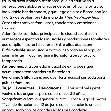
Es un musical icónico y atemporal que ha cautivado a
generaciones globales a través de su emotiva historia y su
inolvidable banda sonora, y que llega en gira a Barcelona (del
17 al 27 de septiembre) de mano de
Theatre Properties
.
Otras alternativas familiares, conciertos y creaciones
locales
Además de los títulos principales, la ciudad cuenta con
numerosos espectáculos musicales y producciones familiares
que amplían la oferta cultural. Entre ellos destacan:
El fil invisible
, un musical emotivo inspirado en el popular
cuento infantil, que regresa a Barcelona en su tercera
temporada.
Autónomos
, una comedia musical de éxito que sigue
acumulando temporadas en Barcelona.
Geronimo Stilton Live
, una aventura musical pensada para
público familiar.
Tu, jo... i vosaltres... i les cançons...
El musical més petit
vuelve a los orígenes para celebrar sus 30 años.
Songs from a hat
, la legendaria Patti LuPone llega al Teatre
Tívoli de Barcelona el 12 de junio con un concierto único e
improvisado con los grandes éxitos de Broadway.