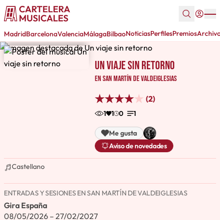
Noticias
Perfiles
Premios
Archiv
Madrid
Barcelona
Valencia
Málaga
Bilbao
Un viaje sin retorno
en San Martín de Valdeiglesias
(2)
1
1
0
1
Me gusta
Aviso de novedades
Castellano
ENTRADAS Y SESIONES EN SAN MARTÍN DE VALDEIGLESIAS
Gira España
08/05/2026 – 27/02/2027