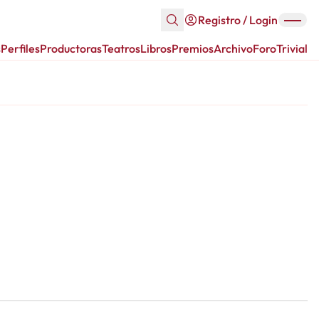
Registro / Login
s
Perfiles
Productoras
Teatros
Libros
Premios
Archivo
Foro
Trivial