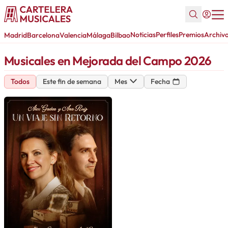
Noticias
Perfiles
Premios
Archiv
Madrid
Barcelona
Valencia
Málaga
Bilbao
Musicales en Mejorada del Campo 2026
Todos
Este fin de semana
Mes
Fecha