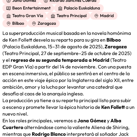
Jana Gómez
Ricardo Sánchez Cuerda
Beon Entertainment
Palacio Euskalduna
Teatro Gran Vía
Teatro Principal
Madrid
Bilbao
Zaragoza
La superproducción musical basada en la novela homónima
de Ken Follett desvela su reparto para su gira en
Bilbao
(Palacio Euskalduna, 15–31 de agosto de 2025),
Zaragoza
(Teatro Principal, 27 de septiembre–25 de octubre de 2025)
y el
regreso de su segunda temporada a Madrid
(Teatro
EDP Gran Vía) a partir del 14 de noviembre. Con una puesta
en escena inmersiva, el público se sentirá en el centro de la
acción en este viaje épico por la Inglaterra del siglo XII, entre
ambición, amor y la lucha por levantar una catedral que
desafía al caos de la anarquía inglesa.
La producción ya tiene a su reparto principal listo para subir
a escena y promete llevar la épica historia de
Ken Follett
a un
nuevo nivel.
En los roles principales, veremos a
Jana Gómez
y
Alba
Cuartero
alternándose como la valiente Aliena de Shiring,
mientras que
Rodrigo Blanco
interpretará al soñador Jack