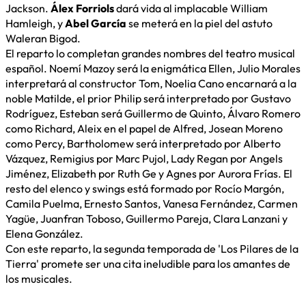
Jackson.
Álex Forriols
dará vida al implacable William
Hamleigh, y
Abel García
se meterá en la piel del astuto
Waleran Bigod.
El reparto lo completan grandes nombres del teatro musical
español. Noemí Mazoy será la enigmática Ellen, Julio Morales
interpretará al constructor Tom, Noelia Cano encarnará a la
noble Matilde, el prior Philip será interpretado por Gustavo
Rodríguez, Esteban será Guillermo de Quinto, Álvaro Romero
como Richard, Aleix en el papel de Alfred, Josean Moreno
como Percy, Bartholomew será interpretado por Alberto
Vázquez, Remigius por Marc Pujol, Lady Regan por Angels
Jiménez, Elizabeth por Ruth Ge y Agnes por Aurora Frías. El
resto del elenco y swings está formado por Rocío Margón,
Camila Puelma, Ernesto Santos, Vanesa Fernández, Carmen
Yagüe, Juanfran Toboso, Guillermo Pareja, Clara Lanzani y
Elena González.
Con este reparto, la segunda temporada de 'Los Pilares de la
Tierra' promete ser una cita ineludible para los amantes de
los musicales.