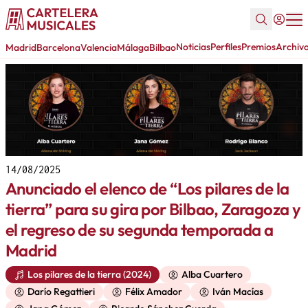
Noticias
Perfiles
Premios
Archiv
Madrid
Barcelona
Valencia
Málaga
Bilbao
14/08/2025
Anunciado el elenco de “Los pilares de la
tierra” para su gira por Bilbao, Zaragoza y
el regreso de su segunda temporada a
Madrid
Los pilares de la tierra (2024)
Alba Cuartero
Darío Regattieri
Félix Amador
Iván Macías