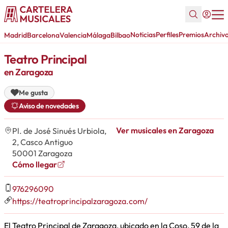
Noticias
Perfiles
Premios
Archiv
Madrid
Barcelona
Valencia
Málaga
Bilbao
Teatro Principal
en Zaragoza
Me gusta
Aviso de novedades
Ver musicales en Zaragoza
Pl. de José Sinués Urbiola,
2, Casco Antiguo
50001 Zaragoza
Cómo llegar
976296090
https://teatroprincipalzaragoza.com/
El Teatro Principal de Zaragoza, ubicado en la Coso, 59 de la