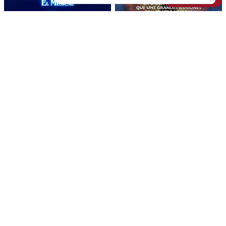
92
La Historia Interminable
Houdini, un musical mágico
Donde siempre querrás
La única experiencia que
volver
reúne magia en gran formato
con teatro musical
Teatro Calderón
En gira
Próximamente
Próximamente