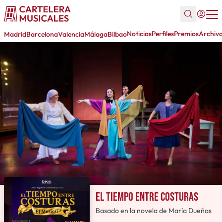
Noticias
Perfiles
Premios
Archiv
Madrid
Barcelona
Valencia
Málaga
Bilbao
El tiempo entre costuras
Basado en la novela de María Dueñas