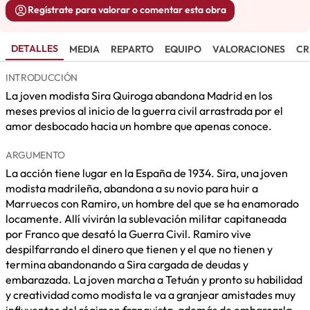
Regístrate para valorar o comentar esta obra
DETALLES
MEDIA
REPARTO
EQUIPO
VALORACIONES
CR
INTRODUCCIÓN
La joven modista Sira Quiroga abandona Madrid en los
meses previos al inicio de la guerra civil arrastrada por el
amor desbocado hacia un hombre que apenas conoce.
ARGUMENTO
La acción tiene lugar en la España de 1934. Sira, una joven
modista madrileña, abandona a su novio para huir a
Marruecos con Ramiro, un hombre del que se ha enamorado
locamente. Allí vivirán la sublevación militar capitaneada
por Franco que desató la Guerra Civil. Ramiro vive
despilfarrando el dinero que tienen y el que no tienen y
termina abandonando a Sira cargada de deudas y
embarazada. La joven marcha a Tetuán y pronto su habilidad
y creatividad como modista le va a granjear amistades muy
influyentes del régimen franquista, además de embarcarla