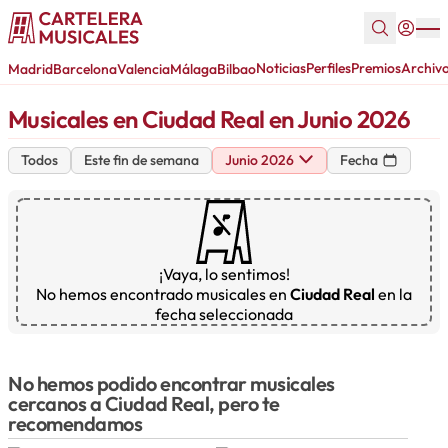
Noticias
Perfiles
Premios
Archiv
Madrid
Barcelona
Valencia
Málaga
Bilbao
Musicales en Ciudad Real en Junio 2026
Todos
Este fin de semana
Junio 2026
Fecha
¡Vaya, lo sentimos!
No hemos encontrado musicales en
Ciudad Real
en la
fecha seleccionada
No hemos podido encontrar musicales
cercanos a Ciudad Real, pero te
recomendamos