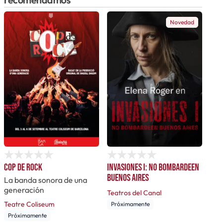
Novedad
Cop de rock
Invasiones I: No bombardeen
Buenos Aires
La banda sonora de una
generación
Teatros del Canal
Teatre Coliseum
Próximamente
Próximamente