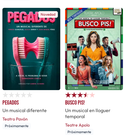
Novedad
Pegados
Busco pis!
Un musical diferente
Un musical en lloguer
temporal
Teatro Pavón
Teatre Apolo
Próximamente
Próximamente