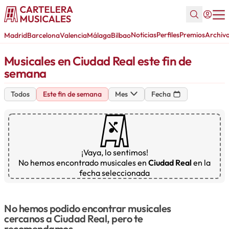
Noticias
Perfiles
Premios
Archiv
Madrid
Barcelona
Valencia
Málaga
Bilbao
Musicales en Ciudad Real este fin de
semana
Todos
Este fin de semana
Mes
Fecha
¡Vaya, lo sentimos!
No hemos encontrado musicales en
Ciudad Real
en la
fecha seleccionada
No hemos podido encontrar musicales
cercanos a Ciudad Real, pero te
recomendamos