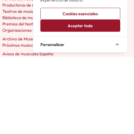
experiencia de usuario.
Productoras de musicales España
Teatros de musicales España
Cookies esenciales
Biblioteca de musicales España
Premios del teatro musical
Aceptar todo
Organizaciones de teatro musical
Archivo de Musicales
Personalizar
Próximos musicales España
Avisos de musicales España
El Musical en España
Musicales Off en España
Musicales Amateur en España
Micromusicales en España
Acerca de Cartelera Musicales
Foro Musicales en España
Trivial Musicales en España
Love4Musicals
Mejores Musicales Musicales imprescindibles en Madrid en 2026
Mejores Musicales Musicales imprescindibles en Barcelona en 2026