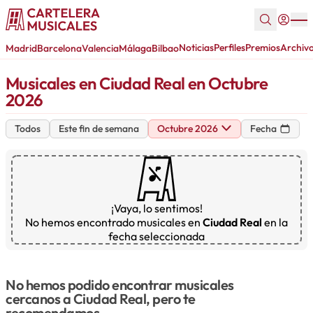
Noticias
Perfiles
Premios
Archiv
Madrid
Barcelona
Valencia
Málaga
Bilbao
Musicales en Ciudad Real en Octubre
2026
Todos
Este fin de semana
Octubre 2026
Fecha
¡Vaya, lo sentimos!
No hemos encontrado musicales en
Ciudad Real
en la
fecha seleccionada
No hemos podido encontrar musicales
cercanos a Ciudad Real, pero te
recomendamos