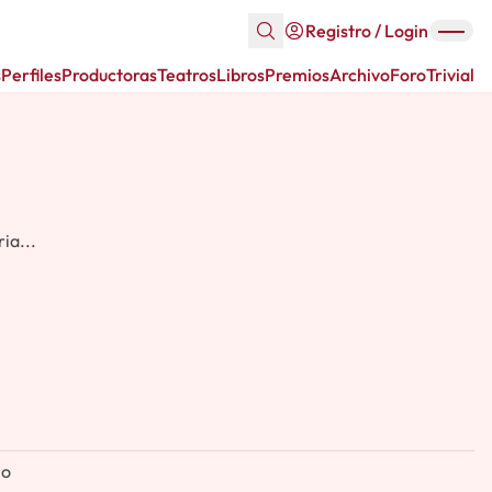
Registro / Login
s
Perfiles
Productoras
Teatros
Libros
Premios
Archivo
Foro
Trivial
ia...
no