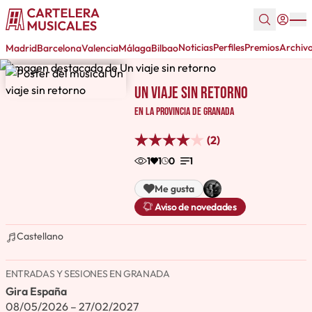
Noticias
Perfiles
Premios
Archiv
Madrid
Barcelona
Valencia
Málaga
Bilbao
Un viaje sin retorno
en la provincia de Granada
(2)
1
1
0
1
Me gusta
Aviso de novedades
Castellano
ENTRADAS Y SESIONES EN GRANADA
Gira España
08/05/2026 – 27/02/2027