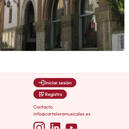
Iniciar sesión
Registro
Contacto
s
info@carteleramusicales.es