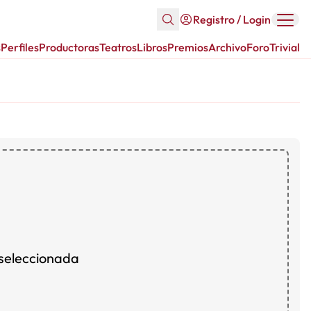
Registro / Login
s
Perfiles
Productoras
Teatros
Libros
Premios
Archivo
Foro
Trivial
 seleccionada