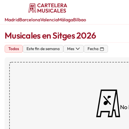
Madrid
Barcelona
Valencia
Málaga
Bilbao
Musicales en Sitges 2026
Todos
Este fin de semana
Mes
Fecha
No 