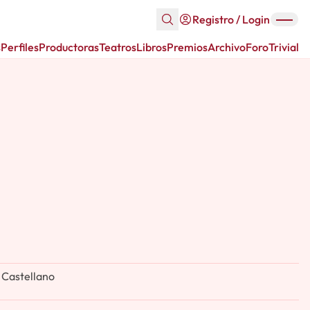
Registro / Login
s
Perfiles
Productoras
Teatros
Libros
Premios
Archivo
Foro
Trivial
 Castellano