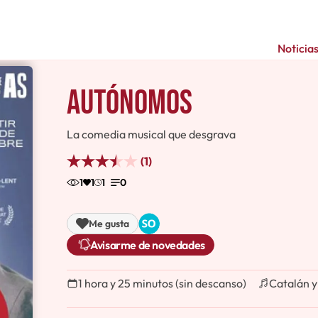
Noticia
Autónomos
La comedia musical que desgrava
(1)
1
1
1
0
Me gusta
Avisarme de novedades
1 hora y 25 minutos (sin descanso)
Catalán y