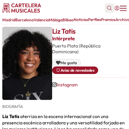
Noticias
Perfiles
Premios
Archiv
Madrid
Barcelona
Valencia
Málaga
Bilbao
Liz Tatis
Intérprete
Puerto Plata (República
Dominicana)
Me gusta
Aviso de novedades
Instagram
BIOGRAFÍA
Liz Tatis
aterriza en la escena internacional con una
presencia escénica arrolladora y una versatilidad forjada en