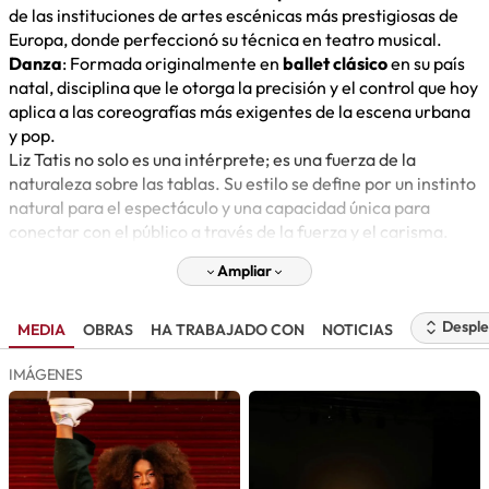
de las instituciones de artes escénicas más prestigiosas de
Europa, donde perfeccionó su técnica en teatro musical.
Danza
: Formada originalmente en
ballet clásico
en su país
natal, disciplina que le otorga la precisión y el control que hoy
aplica a las coreografías más exigentes de la escena urbana
y pop.
Liz Tatis no solo es una intérprete; es una fuerza de la
naturaleza sobre las tablas. Su estilo se define por un instinto
natural para el espectáculo y una capacidad única para
conectar con el público a través de la fuerza y el carisma.
Ampliar
Desple
MEDIA
OBRAS
HA TRABAJADO CON
NOTICIAS
IMÁGENES