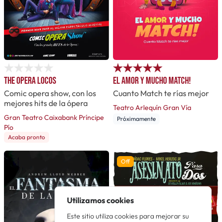
The Opera Locos
El amor y mucho MATCH!
Comic opera show, con los
Cuanto Match te rías mejor
mejores hits de la ópera
Teatro Arlequín Gran Vía
Gran Teatro Caixabank Príncipe
Próximamente
Pío
Acaba pronto
Off
Utilizamos cookies
Este sitio utiliza cookies para mejorar su