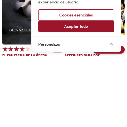
experiencia de usuario.
Cookies esenciales
Aceptar todo
Personalizar
100
Avisarme
El fantasma de la ópera
Asesinato para dos
El musical más exitoso de la
Musical de comedia y
historia
misterio de Kellen Blair y Joe
Kinosian
En gira
Teatros Luchana
Novedad