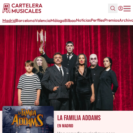
Noticias
Perfiles
Premios
Archiv
Madrid
Barcelona
Valencia
Málaga
Bilbao
La familia Addams
en Madrid