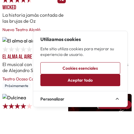
Wicked
La historia jamás contada de
las brujas de Oz
Nuevo Teatro Alcalá
Utilizamos cookies
Este sitio utiliza cookies para mejorar su
experiencia de usuario.
El alma al aire
Villanas
El musical con las canciones
Sin ser nada de eso nosotras
Cookies esenciales
de Alejandro Sanz
Teatro Arlequín Gran Vía
Teatro Ocaso Coliseum
Próximamente
Aceptar todo
Próximamente
Personalizar
Avisarme
Dulcinea
Ha llegado el momento de
que ella cuente su historia...