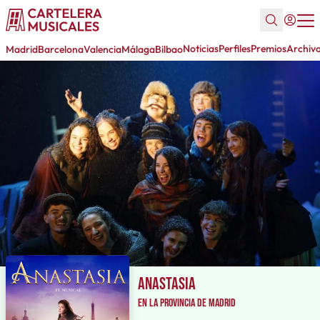
Noticias
Perfiles
Premios
Archiv
Madrid
Barcelona
Valencia
Málaga
Bilbao
Anastasia
en la provincia de Madrid