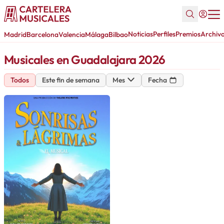
Noticias
Perfiles
Premios
Archiv
Madrid
Barcelona
Valencia
Málaga
Bilbao
Musicales en Guadalajara 2026
Todos
Este fin de semana
Mes
Fecha