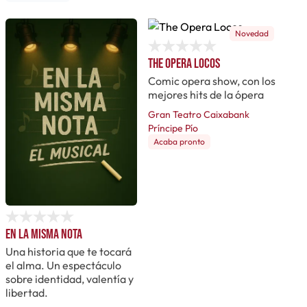
Novedad
The Opera Locos
Comic opera show, con los
mejores hits de la ópera
Gran Teatro Caixabank
Príncipe Pío
Acaba pronto
En la misma nota
Una historia que te tocará
el alma. Un espectáculo
sobre identidad, valentía y
libertad.