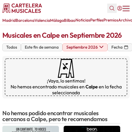
Noticias
Perfiles
Premios
Archiv
Madrid
Barcelona
Valencia
Málaga
Bilbao
Musicales en Calpe en Septiembre 2026
Todos
Este fin de semana
Septiembre 2026
Fecha
¡Vaya, lo sentimos!
No hemos encontrado musicales en
Calpe
en la fecha
seleccionada
No hemos podido encontrar musicales
cercanos a Calpe, pero te recomendamos