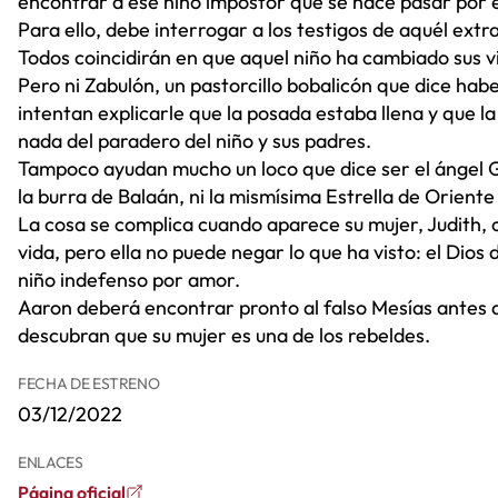
encontrar a ese niño impostor que se hace pasar por e
Para ello, debe interrogar a los testigos de aquél extr
Todos coincidirán en que aquel niño ha cambiado sus v
Pero ni Zabulón, un pastorcillo bobalicón que dice habe
intentan explicarle que la posada estaba llena y que l
nada del paradero del niño y sus padres.
Tampoco ayudan mucho un loco que dice ser el ángel G
la burra de Balaán, ni la mismísima Estrella de Oriente
La cosa se complica cuando aparece su mujer, Judith, 
vida, pero ella no puede negar lo que ha visto: el Dios
niño indefenso por amor.
Aaron deberá encontrar pronto al falso Mesías antes 
descubran que su mujer es una de los rebeldes.
FECHA DE ESTRENO
03/12/2022
ENLACES
Página oficial