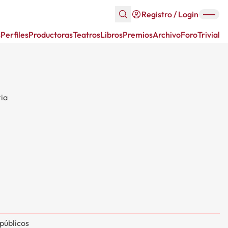
Registro / Login
s
Perfiles
Productoras
Teatros
Libros
Premios
Archivo
Foro
Trivial
ria
 públicos