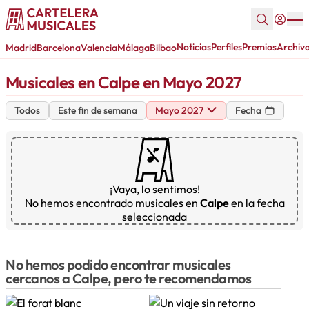
Noticias
Perfiles
Premios
Archiv
Madrid
Barcelona
Valencia
Málaga
Bilbao
Musicales en Calpe en Mayo 2027
Todos
Este fin de semana
Mayo 2027
Fecha
¡Vaya, lo sentimos!
No hemos encontrado musicales en
Calpe
en la fecha
seleccionada
No hemos podido encontrar musicales
cercanos a Calpe, pero te recomendamos